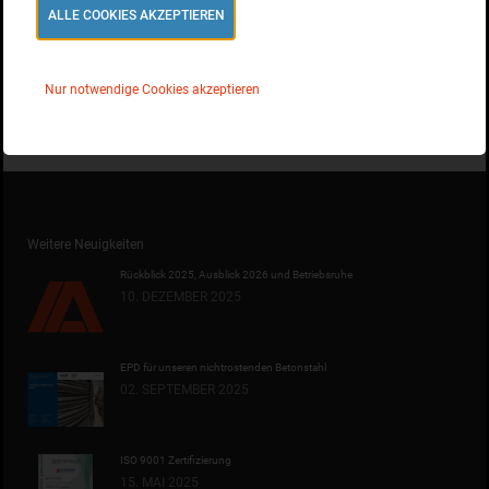
ALLE COOKIES AKZEPTIEREN
news
Nur notwendige Cookies akzeptieren
Neues Gewand für die Scheibinox OHG
Neue bauaufsichtliche Zulassung Z-1.4-304
Weitere Neuigkeiten
Rückblick 2025, Ausblick 2026 und Betriebsruhe
10. DEZEMBER 2025
EPD für unseren nichtrostenden Betonstahl
02. SEPTEMBER 2025
ISO 9001 Zertifizierung
15. MAI 2025