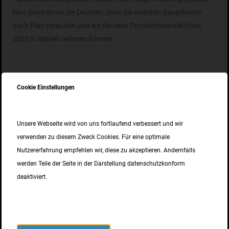
Nun drücken wir die Daumen, dass die weiteren Bauarbeiten
nach Plan verlaufen und wir die neue Produktionshalle Ende
2022 in Betrieb nehmen können.
Cookie Einstellungen
Weitere Neuigkeiten
Rückblick 2025, Ausblick 2026 und Betriebsruhe
10. DEZEMBER 2025
Unsere Webseite wird von uns fortlaufend verbessert und wir
verwenden zu diesem Zweck Cookies. Für eine optimale
EPD für unseren nichtrostenden Betonstahl
Nutzererfahrung empfehlen wir, diese zu akzeptieren. Andernfalls
02. SEPTEMBER 2025
werden Teile der Seite in der Darstellung datenschutzkonform
deaktiviert.
ISO 9001 Zertifizierung
15. MAI 2025