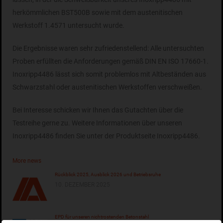
herkömmlichen BST500B sowie mit dem austenitischen
Werkstoff 1.4571 untersucht wurde.
Die Ergebnisse waren sehr zufriedenstellend: Alle untersuchten
Proben erfüllten die Anforderungen gemäß DIN EN ISO 17660-1.
Inoxripp4486 lässt sich somit problemlos mit Altbeständen aus
Schwarzstahl oder austenitischen Werkstoffen verschweißen.
Bei Interesse schicken wir Ihnen das Gutachten über die
Testreihe gerne zu. Weitere Informationen über unseren
Inoxripp4486 finden Sie unter der Produktseite Inoxripp4486.
More news
Rückblick 2025, Ausblick 2026 und Betriebsruhe
10. DEZEMBER 2025
EPD für unseren nichtrostenden Betonstahl