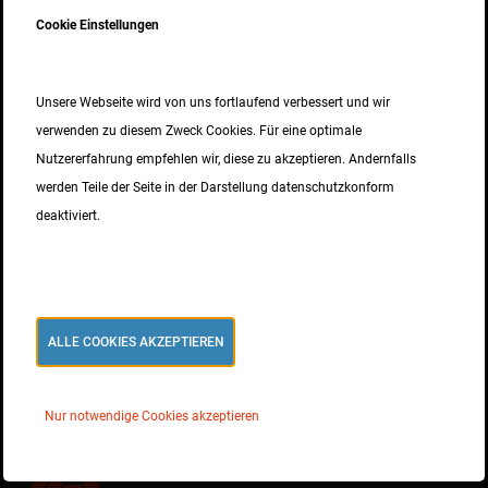
02. SEPTEMBER 2025
Cookie Einstellungen
ISO 9001 Zertifizierung
15. MAI 2025
Unsere Webseite wird von uns fortlaufend verbessert und wir
verwenden zu diesem Zweck Cookies. Für eine optimale
Nutzererfahrung empfehlen wir, diese zu akzeptieren. Andernfalls
werden Teile der Seite in der Darstellung datenschutzkonform
news
deaktiviert.
Neuer Vertriebspartner für Österreich
Inoxripp4486 available in diameter 14mm as coil
ALLE COOKIES AKZEPTIEREN
News
Nur notwendige Cookies akzeptieren
Rückblick 2025, Ausblick 2026 und Betriebsruhe
10. DEZEMBER 2025