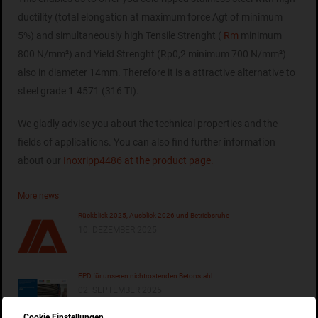
ductility (total elongation at maximum force Agt of minimum
5%) and simultaneously high Tensile Strenght (
Rm
minimum
800 N/mm²) and Yield Strenght (Rp0,2 minimum 700 N/mm²)
also in diameter 14mm. Therefore it is a attractive alternative to
steel grade 1.4571 (316 TI).
We gladly advise you about the technical properties and the
fields of applications. You can also find further information
about our
Inoxripp4486 at the product page.
More news
Rückblick 2025, Ausblick 2026 und Betriebsruhe
10. DEZEMBER 2025
EPD für unseren nichtrostenden Betonstahl
02. SEPTEMBER 2025
Cookie Einstellungen