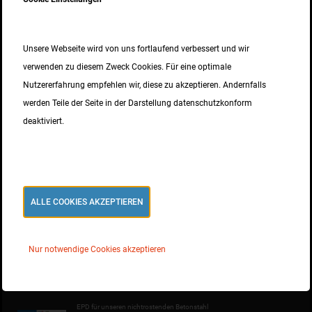
ISO 9001 Zertifizierung
15. MAI 2025
Unsere Webseite wird von uns fortlaufend verbessert und wir
verwenden zu diesem Zweck Cookies. Für eine optimale
Nutzererfahrung empfehlen wir, diese zu akzeptieren. Andernfalls
news
werden Teile der Seite in der Darstellung datenschutzkonform
deaktiviert.
Technical Approvals Z-1.4-50 and Z-1.4-228 extended
Inoxripp4486 also available in diameter 32mm
ALLE COOKIES AKZEPTIEREN
News
Rückblick 2025, Ausblick 2026 und Betriebsruhe
Nur notwendige Cookies akzeptieren
10. DEZEMBER 2025
EPD für unseren nichtrostenden Betonstahl