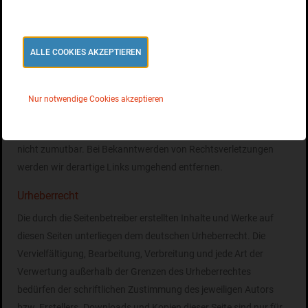
Inhalte der verlinkten Seiten ist stets der jeweilige Anbieter oder
Betreiber der Seiten verantwortlich. Die verlinkten Seiten wurden
zum Zeitpunkt der Verlinkung auf mögliche Rechtsverstöße
ALLE COOKIES AKZEPTIEREN
überprüft. Rechtswidrige Inhalte waren zum Zeitpunkt der
Verlinkung nicht erkennbar.
Nur notwendige Cookies akzeptieren
Eine permanente inhaltliche Kontrolle der verlinkten Seiten ist
jedoch ohne konkrete Anhaltspunkte einer Rechtsverletzung
nicht zumutbar. Bei Bekanntwerden von Rechtsverletzungen
werden wir derartige Links umgehend entfernen.
Urheberrecht
Die durch die Seitenbetreiber erstellten Inhalte und Werke auf
diesen Seiten unterliegen dem deutschen Urheberrecht. Die
Vervielfältigung, Bearbeitung, Verbreitung und jede Art der
Verwertung außerhalb der Grenzen des Urheberrechtes
bedürfen der schriftlichen Zustimmung des jeweiligen Autors
bzw. Erstellers. Downloads und Kopien dieser Seite sind nur für